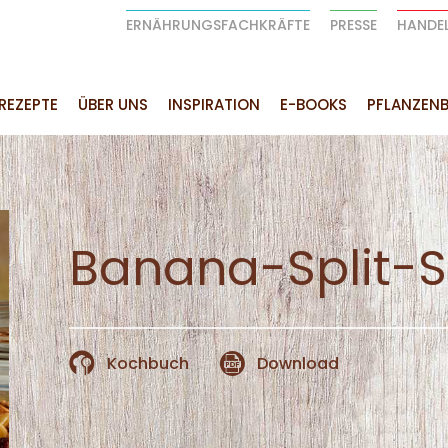
ERNÄHRUNGSFACHKRÄFTE
PRESSE
HANDE
REZEPTE
ÜBER UNS
INSPIRATION
E-BOOKS
PFLANZENB
Banana-Split-S
Kochbuch
Download