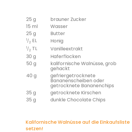
25 g
brauner Zucker
15 ml
Wasser
25 g
Butter
EL
1
Honig
/
2
TL
1
Vanilleextrakt
/
2
30 g
Haferflocken
50 g
kalifornische Walnüsse, grob
gehackt
40 g
gefriergetrocknete
Bananenscheiben oder
getrocknete Bananenchips
35 g
getrocknete Kirschen
35 g
dunkle Chocolate Chips
Kalifornische Walnüsse auf die Einkaufsliste
setzen!