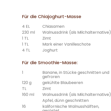
Für die Chiajoghurt-Masse
4 EL
Chiasamen
230 ml
Walnussdrink (als Milchalternative)
1 TL
Zimt
1 TL
Mark einer Vanilleschote
4 TL
Joghurt
Für die Smoothie-Masse:
1
Banane, in Stücke geschnitten und
gefroren
120 g
gekühlte Blaubeeren
TL
Zimt
160 ml
Walnussdrink (als Milchalternative)
Apfel, dünn geschnitten
16
kalifornische Walnusshälften,
geröstet